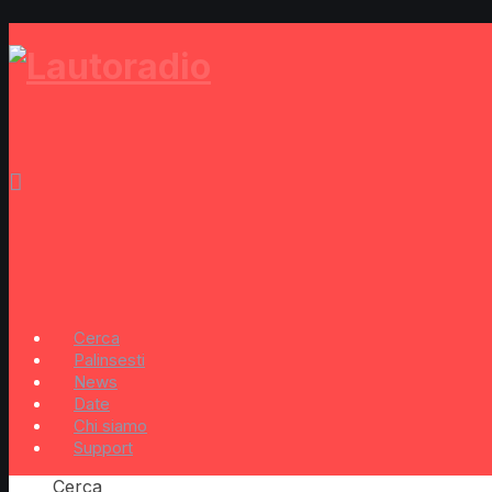
Cerca
Palinsesti
News
Date
Chi siamo
Support
Cerca