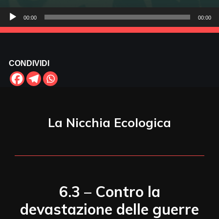
Audio
00:00
00:00
Player
CONDIVIDI
La Nicchia Ecologica
6.3 – Contro la
devastazione delle guerre