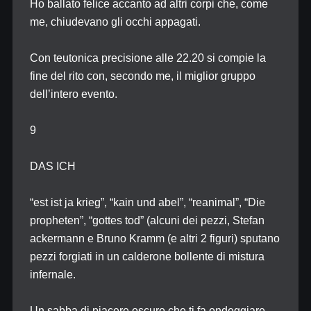
Ho ballato felice accanto ad altri corpi che, come
me, chiudevano gli occhi appagati.
Con teutonica precisione alle 22.20 si compie la
fine del rito con, secondo me, il miglior gruppo
dell’intero evento.
9
DAS ICH
“est ist ja krieg”, “kain und abel”, “reanimal”, “Die
propheten”, “gottes tod” (alcuni dei pezzi, Stefan
ackermann e Bruno Kramm (e altri 2 figuri) sputano
pezzi forgiati in un calderone bollente di mistura
infernale.
Un sabba di piacere oscuro che ti fa ondeggiare