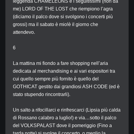
leggenda CHAMELEONS e i seguitissimi (non da
me) LORD OF THE LOST che riempiono l’agra
(diciamo il palco dove si svolgono i concerti più
grossi) ma il sabato è mio!è il giorno che
attendevo.
6
La mattina mi fiondo a fare shopping nell’aria
dedicata al merchandising e ai vari espositori tra
cui quello sempre più fornito è quello del
GOTHICAT gestito dai grandiosi ASH CODE (ed è
stato stupendo rincontrarli).
Un salto a rifocillarci e rinfrescarci (Lipsia più calda
di Rossano calabro a luglio!) e via…sotto il palco
del VOLKSPALAST dove il pomeriggio (Fino a
tarda notte) si svolge il concerto, o meglio la