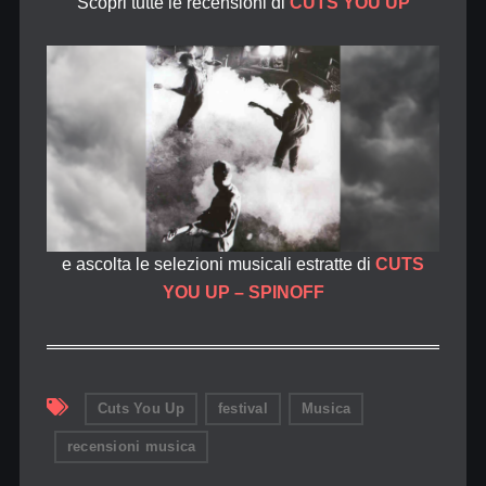
Scopri tutte le recensioni di
CUTS YOU UP
e ascolta le selezioni musicali estratte di
CUTS
YOU UP – SPINOFF
Cuts You Up
festival
Musica
recensioni musica