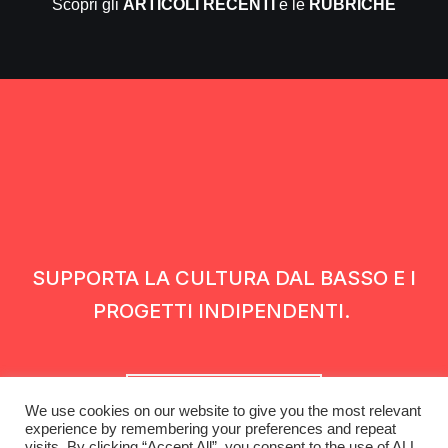
Scopri gli
ARTICOLI RECENTI
e le
RUBRICHE
SUPPORTA LA CULTURA DAL BASSO E I
PROGETTI INDIPENDENTI.
Fai una donazione
We use cookies on our website to give you the most relevant
experience by remembering your preferences and repeat
visits. By clicking “Accept All”, you consent to the use of ALL