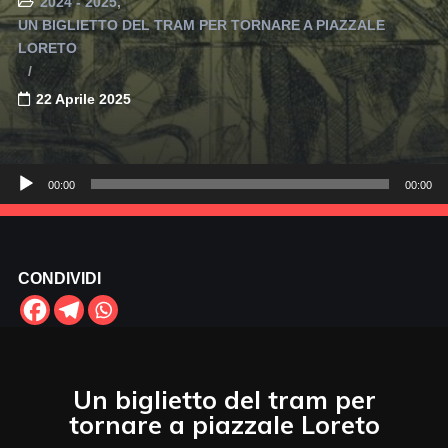
2024 - 2025
UN BIGLIETTO DEL TRAM PER TORNARE A PIAZZALE
LORETO
22 Aprile 2025
Audio
00:00
00:00
Player
CONDIVIDI
Un biglietto del tram per
tornare a piazzale Loreto