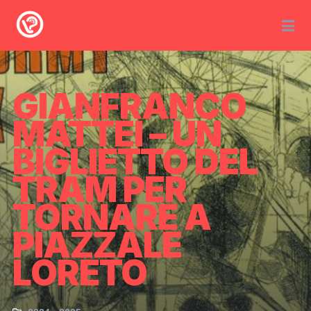
GIANFRANCO
MATTEI – UN
BIGLIETTO DEL
TRAM PER
TORNARE A
PIAZZALE
LORETO