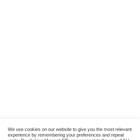
Scopri gli
ARTICOLI RECENTI
e le
RUBRICHE
SOSTIENI
LAUTORADIO
SUPPORTA LA CULTURA DAL BASSO E I
PROGETTI INDIPENDENTI.
Fai una donazione
We use cookies on our website to give you the most relevant
experience by remembering your preferences and repeat