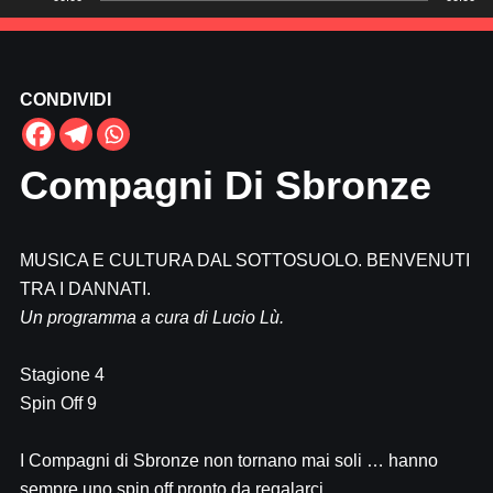
Player
CONDIVIDI
Compagni Di Sbronze
MUSICA E CULTURA DAL SOTTOSUOLO. BENVENUTI
TRA I DANNATI.
Un programma a cura di Lucio Lù.
Stagione 4
Spin Off 9
I Compagni di Sbronze non tornano mai soli … hanno
sempre uno spin off pronto da regalarci.