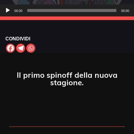
Audio
00:00
00:00
Player
CONDIVIDI
Il primo spinoff della nuova
stagione.