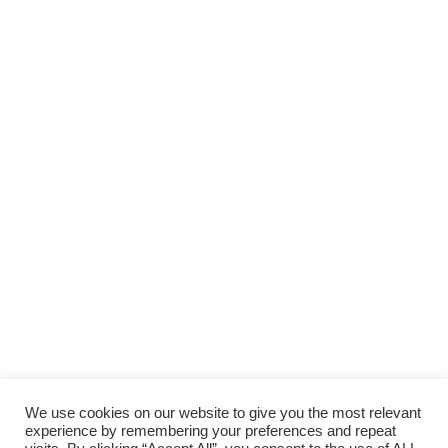
Scopri gli
ARTICOLI RECENTI
e le
RUBRICHE
SUPPORTA LA CULTURA DAL BASSO E I
PROGETTI INDIPENDENTI.
Fai una donazione
We use cookies on our website to give you the most relevant
experience by remembering your preferences and repeat