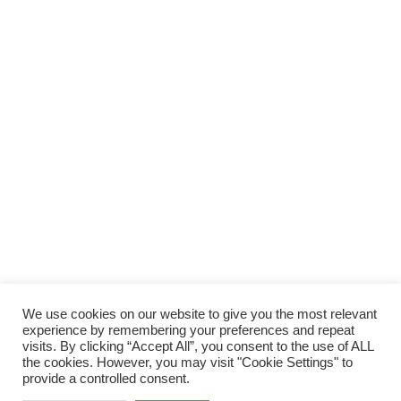
SUPPORTA LA CULTURA DAL BASSO E I
PROGETTI INDIPENDENTI.
Fai una donazione
We use cookies on our website to give you the most relevant
experience by remembering your preferences and repeat
visits. By clicking “Accept All”, you consent to the use of ALL
the cookies. However, you may visit "Cookie Settings" to
provide a controlled consent.
Scro