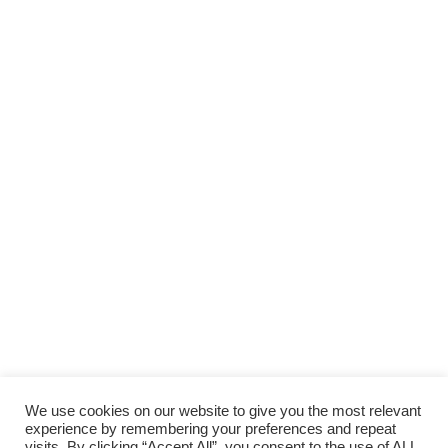
Scopri gli
ARTICOLI RECENTI
e le
RUBRICHE
SOSTIENI
LAUTORADIO
SUPPORTA LA CULTURA DAL BASSO E I
PROGETTI INDIPENDENTI.
Fai una donazione
We use cookies on our website to give you the most relevant
experience by remembering your preferences and repeat
visits. By clicking “Accept All”, you consent to the use of ALL