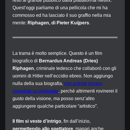
reso al grande pubblico dalla piattaforma Netflix.
Quest’oggi parliamo di una pellicola che mi ha
commosso ed ha lasciato il suo graffio nella mia
mente:
Riphagen, di Pieter Kuijpers
.
La trama è molto semplice. Questo è un film
biografico di
Bernardus Andreas (Dries)
Riphagen
, criminale tedesco che collaborò con gli
uomini di Hitler nell’eccidio ebreo. Non aggiungo
nulla della sua biografia,
che potrete trovare
completa su wikipedia
, perché altrimenti rovinerei il
gusto della visione, ma posso senz’altro
aggiungere qualche particolare “artistico”.
Il film si veste d’intrigo
, fin dall’inizio,
permettendo allo spettatore
, magari anche