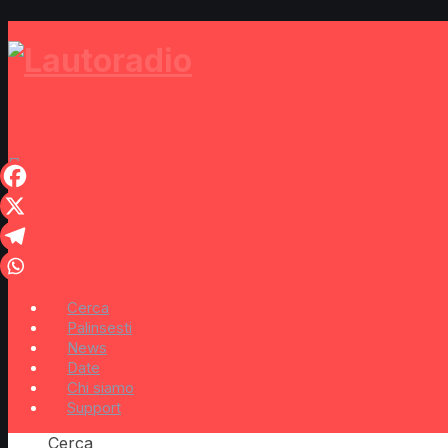
Cerca
Palinsesti
News
Date
Chi siamo
Support
Cerca