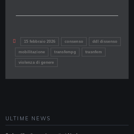
15 febbraio 2026
consenso
ddl dissenso
mobilitazione
transfempg
trasnfem
violenza di genere
ULTIME NEWS