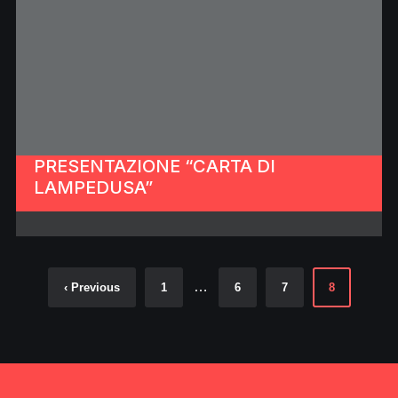
PRESENTAZIONE “CARTA DI
LAMPEDUSA”
…
‹ Previous
1
6
7
8