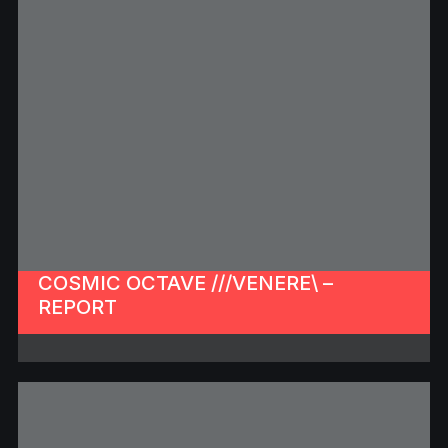
COSMIC OCTAVE ///VENERE\ –
REPORT