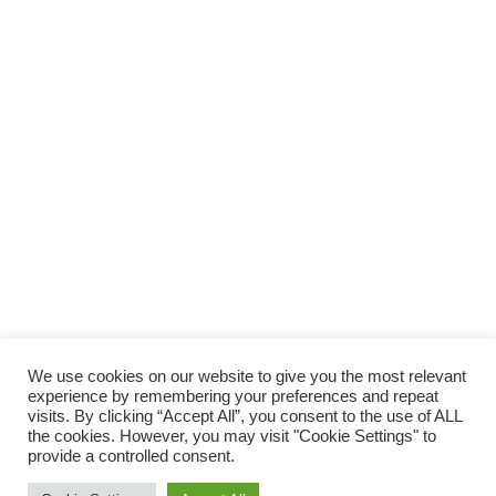
SUPPORTA LA CULTURA DAL BASSO E I
PROGETTI INDIPENDENTI.
Fai una donazione
We use cookies on our website to give you the most relevant
experience by remembering your preferences and repeat
visits. By clicking “Accept All”, you consent to the use of ALL
the cookies. However, you may visit "Cookie Settings" to
provide a controlled consent.
Scro