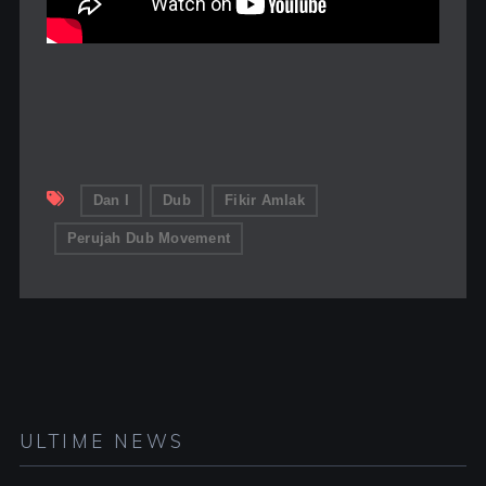
Dan I
Dub
Fikir Amlak
Perujah Dub Movement
ULTIME NEWS