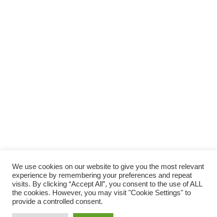
SOSTIENI
LAUTORADIO
SUPPORTA LA CULTURA DAL BASSO E I
PROGETTI INDIPENDENTI.
Fai una donazione
We use cookies on our website to give you the most relevant
experience by remembering your preferences and repeat
visits. By clicking “Accept All”, you consent to the use of ALL
the cookies. However, you may visit "Cookie Settings" to
provide a controlled consent.
Scro