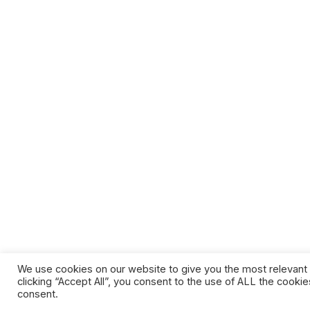
Appuntamenti
date
Scopri tutti gli
EVENTI
IN PROGRAMMA
SUPPORTA LA CULTURA DAL BASSO E I PROGETTI IN
We use cookies on our website to give you the most relevant
clicking “Accept All”, you consent to the use of ALL the cooki
consent.