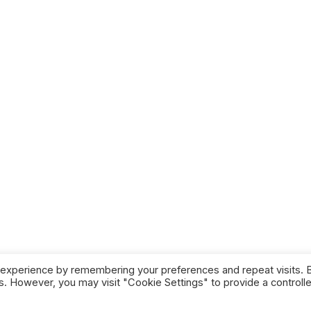
Radio
P
PALNSESTI
Scopri le
PRODUZIONI
di
TUTTE LE
STAGIONI
DIPENDENTI.
Fai una donazione
 experience by remembering your preferences and repeat visits. 
es. However, you may visit "Cookie Settings" to provide a controll