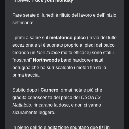
In breve,
Fuck you! monday
Fare serate di lunedì è rifiuto del lavoro e dell’inizio
settimana!
I primi a salire sul
metaforico palco
(in via del tutto
eccezionale si è suonato proprio ai piedi del palco
creando un
face to face
molto efficace) sono stati i
“nostrani”
Northwoods
band hardcore-metal
perugina che ha surriscaldato i motori fin dalla
prima traccia.
Subito dopo i
Carnero
, ormai nota e più che
gradita conoscenza del palco del
CSOA Ex
Mattatoio
, rincarano la dose, e non ci vanno
sicuramente leggero.
In pieno delirio e agitazione spuntano due tizi in