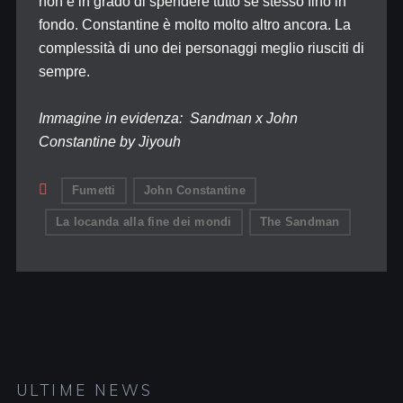
non è in grado di spendere tutto se stesso fino in
fondo. Constantine è molto molto altro ancora. La
complessità di uno dei personaggi meglio riusciti di
sempre.
Immagine in evidenza: Sandman x John
Constantine by Jiyouh
Fumetti
John Constantine
La locanda alla fine dei mondi
The Sandman
ULTIME NEWS