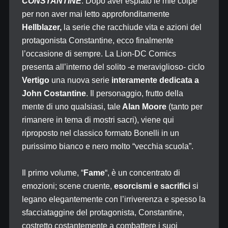
CONSTANTINE
: Dopo aver espiato le mie colpe
per non aver mai letto approfonditamente
Hellblazer,
la serie che racchiude vita e azioni del
protagonista Constantine, ecco finalmente
l’occasione di sempre. La Lion-DC Comics
presenta all’interno del solito -e meraviglioso- ciclo
Vertigo
una nuova serie
interamente dedicata a
John Costantine
. Il personaggio, frutto della
mente di uno qualsiasi, tale
Alan Moore
(tanto per
rimanere in tema di mostri sacri), viene qui
riproposto nel classico formato Bonelli in un
purissimo bianco e nero molto “vecchia scuola”.
Il primo volume, “
Fame
“, è un concentrato di
emozioni; scene cruente,
esorcismi e sacrifici
si
legano elegantemente con l’irriverenza e spesso la
sfacciataggine del protagonista, Constantine,
costretto costantemente a combattere i suoi