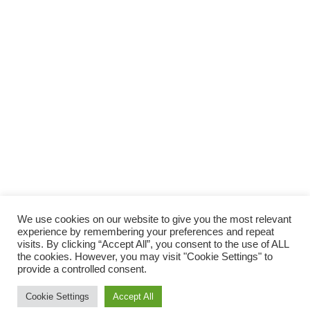
SUPPORTA LA CULTURA DAL BASSO E I
PROGETTI INDIPENDENTI.
Fai una donazione
We use cookies on our website to give you the most relevant
experience by remembering your preferences and repeat
visits. By clicking “Accept All”, you consent to the use of ALL
the cookies. However, you may visit "Cookie Settings" to
provide a controlled consent.
Scro
Cookie Settings
Accept All