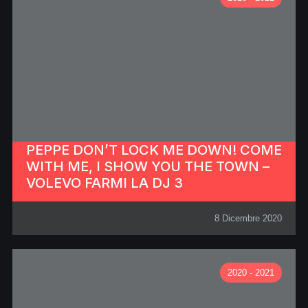
PEPPE DON’T LOCK ME DOWN! COME
WITH ME, I SHOW YOU THE TOWN –
VOLEVO FARMI LA DJ 3
8 Dicembre 2020
2020 - 2021