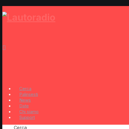
Cerca
Palinsesti
News
Date
Chi siamo
Support
Cerca