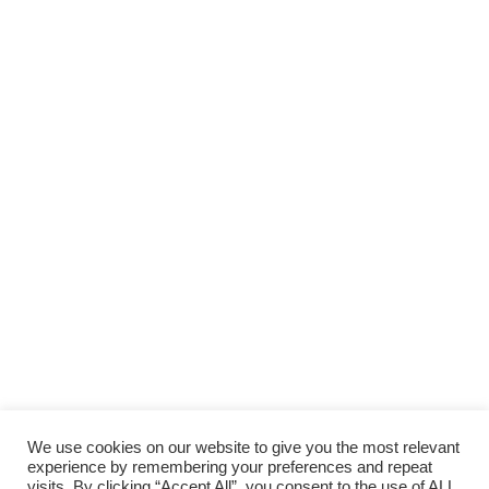
Scopri gli
ARTICOLI RECENTI
e le
RUBRICHE
SUPPORTA LA CULTURA DAL BASSO E I
PROGETTI INDIPENDENTI.
Fai una donazione
We use cookies on our website to give you the most relevant
experience by remembering your preferences and repeat
visits. By clicking “Accept All”, you consent to the use of ALL