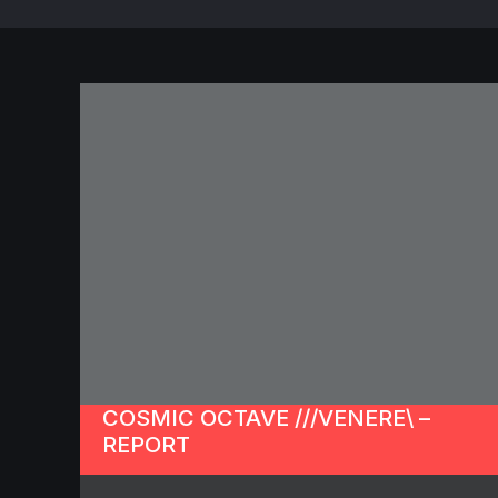
COSMIC OCTAVE ///VENERE\ –
REPORT