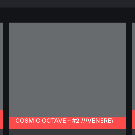
COSMIC OCTAVE – #2 ///VENERE\