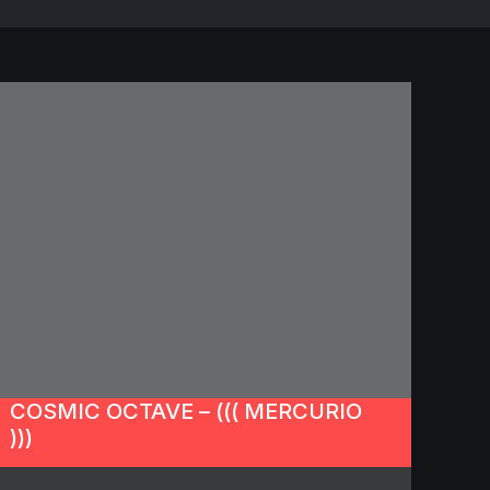
COSMIC OCTAVE – ((( MERCURIO
)))