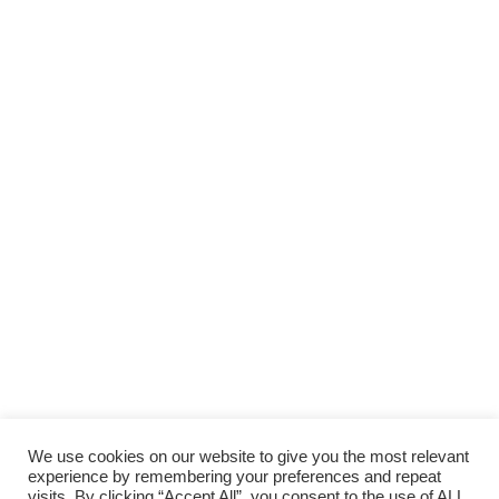
Scopri gli
ARTICOLI RECENTI
e le
RUBRICHE
SUPPORTA LA CULTURA DAL BASSO E I
PROGETTI INDIPENDENTI.
Fai una donazione
We use cookies on our website to give you the most relevant
experience by remembering your preferences and repeat
visits. By clicking “Accept All”, you consent to the use of ALL