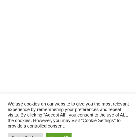
SUPPORTA LA CULTURA DAL BASSO E I
PROGETTI INDIPENDENTI.
Fai una donazione
We use cookies on our website to give you the most relevant
experience by remembering your preferences and repeat
visits. By clicking “Accept All”, you consent to the use of ALL
the cookies. However, you may visit "Cookie Settings" to
provide a controlled consent.
Scro