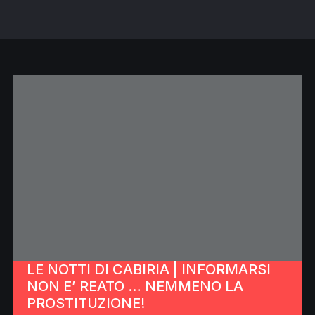
LE NOTTI DI CABIRIA | INFORMARSI
NON E’ REATO … NEMMENO LA
PROSTITUZIONE!