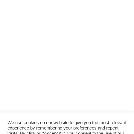
Scopri gli
ARTICOLI RECENTI
e le
RUBRICHE
SUPPORTA LA CULTURA DAL BASSO E I
PROGETTI INDIPENDENTI.
Fai una donazione
We use cookies on our website to give you the most relevant
experience by remembering your preferences and repeat
visits. By clicking “Accept All”, you consent to the use of ALL