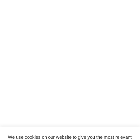
SOSTIENI
LAUTORADIO
SUPPORTA LA CULTURA DAL BASSO E I
PROGETTI INDIPENDENTI.
Fai una donazione
We use cookies on our website to give you the most relevant