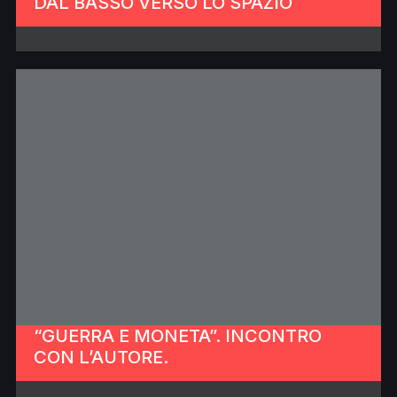
DAL BASSO VERSO LO SPAZIO
“GUERRA E MONETA”. INCONTRO
CON L’AUTORE.