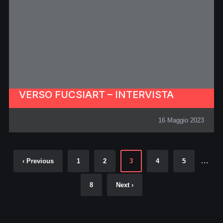
VERSO FUCSIART – INTERVISTA
16 Maggio 2023
…
‹ Previous
1
2
3
4
5
8
Next ›