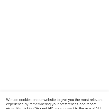
Scopri gli
ARTICOLI RECENTI
e le
RUBRICHE
SUPPORTA LA CULTURA DAL BASSO E I
PROGETTI INDIPENDENTI.
Fai una donazione
We use cookies on our website to give you the most relevant
experience by remembering your preferences and repeat
visits. By clicking “Accept All”, you consent to the use of ALL