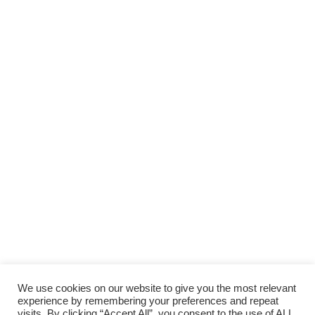
Scopri gli
ARTICOLI RECENTI
e le
RUBRICHE
SUPPORTA LA CULTURA DAL BASSO E I
PROGETTI INDIPENDENTI.
Fai una donazione
We use cookies on our website to give you the most relevant
experience by remembering your preferences and repeat
visits. By clicking “Accept All”, you consent to the use of ALL