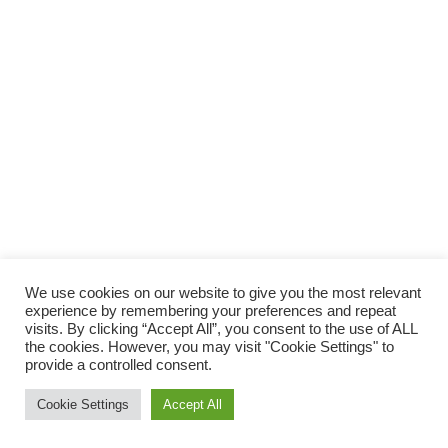
SUPPORTA LA CULTURA DAL BASSO E I
PROGETTI INDIPENDENTI.
Fai una donazione
We use cookies on our website to give you the most relevant
experience by remembering your preferences and repeat
visits. By clicking “Accept All”, you consent to the use of ALL
the cookies. However, you may visit "Cookie Settings" to
provide a controlled consent.
Scro
Cookie Settings
Accept All