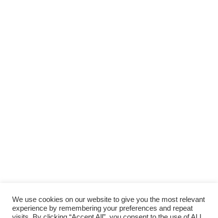
Scopri gli
ARTICOLI RECENTI
e le
RUBRICHE
SUPPORTA LA CULTURA DAL BASSO E I
PROGETTI INDIPENDENTI.
Fai una donazione
We use cookies on our website to give you the most relevant
experience by remembering your preferences and repeat
visits. By clicking “Accept All”, you consent to the use of ALL