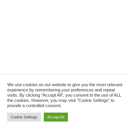
SUPPORTA LA CULTURA DAL BASSO E I
PROGETTI INDIPENDENTI.
Fai una donazione
We use cookies on our website to give you the most relevant
experience by remembering your preferences and repeat
visits. By clicking “Accept All”, you consent to the use of ALL
the cookies. However, you may visit "Cookie Settings" to
provide a controlled consent.
Scro
Cookie Settings
Accept All