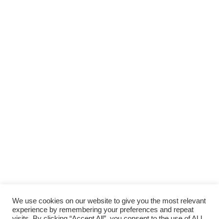
Scopri gli
ARTICOLI RECENTI
e le
RUBRICHE
SOSTIENI
LAUTORADIO
SUPPORTA LA CULTURA DAL BASSO E I
PROGETTI INDIPENDENTI.
Fai una donazione
We use cookies on our website to give you the most relevant
experience by remembering your preferences and repeat
visits. By clicking “Accept All”, you consent to the use of ALL