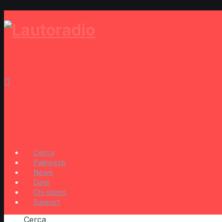
Cerca
Palinsesti
News
Date
Chi siamo
Support
Cerca