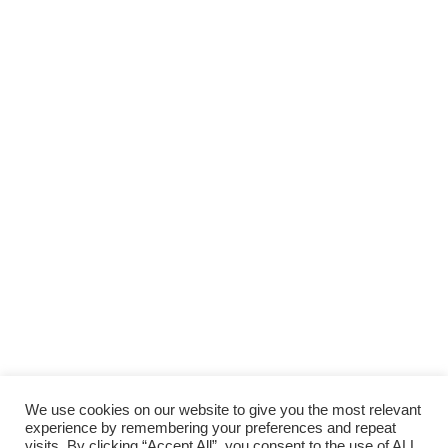
Scopri gli
ARTICOLI RECENTI
e le
RUBRICHE
SUPPORTA LA CULTURA DAL BASSO E I
PROGETTI INDIPENDENTI.
Fai una donazione
We use cookies on our website to give you the most relevant
experience by remembering your preferences and repeat
visits. By clicking “Accept All”, you consent to the use of ALL