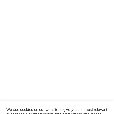
Scopri gli
ARTICOLI RECENTI
e le
RUBRICHE
SUPPORTA LA CULTURA DAL BASSO E I
PROGETTI INDIPENDENTI.
Fai una donazione
We use cookies on our website to give you the most relevant