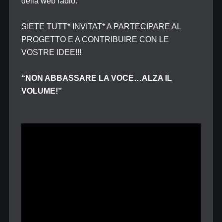
della web radio.
SIETE TUTT* INVITAT* A PARTECIPARE AL
PROGETTO E A CONTRIBUIRE CON LE
VOSTRE IDEE!!!
“NON ABBASSARE LA VOCE…ALZA IL
VOLUME!”