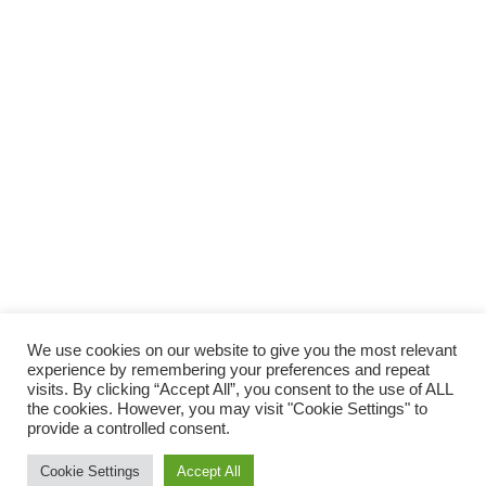
SUPPORTA LA CULTURA DAL BASSO E I
PROGETTI INDIPENDENTI.
Fai una donazione
We use cookies on our website to give you the most relevant
experience by remembering your preferences and repeat
visits. By clicking “Accept All”, you consent to the use of ALL
the cookies. However, you may visit "Cookie Settings" to
provide a controlled consent.
Scro
Cookie Settings
Accept All