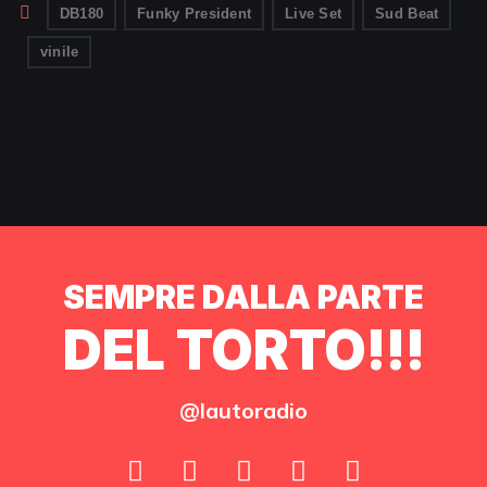
DB180
Funky President
Live Set
Sud Beat
vinile
SEMPRE DALLA PARTE
DEL TORTO!!!
@lautoradio