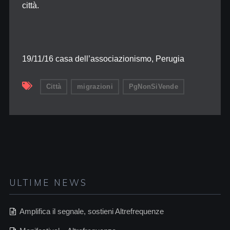
città.
19/11/16 casa dell’associazionismo, Perugia
Città
migrazioni
PgNonSiVende
ULTIME NEWS
Amplifica il segnale, sostieni Altrefrequenze