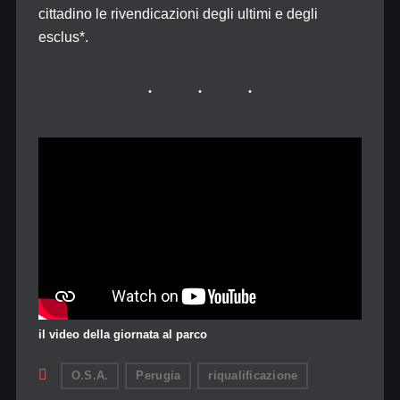
cittadino le rivendicazioni degli ultimi e degli
esclus*.
il video della giornata al parco
O.S.A.
Perugia
riqualificazione