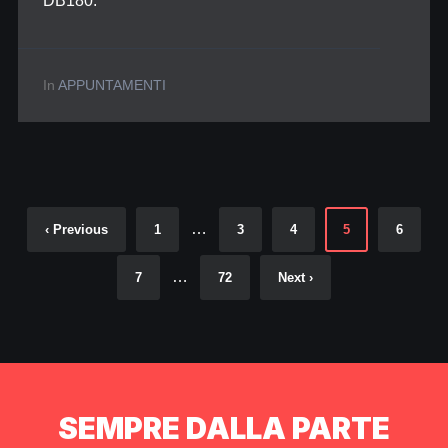
DB180.
In
APPUNTAMENTI
…
‹ Previous
1
3
4
5
6
…
7
72
Next ›
SEMPRE DALLA PARTE