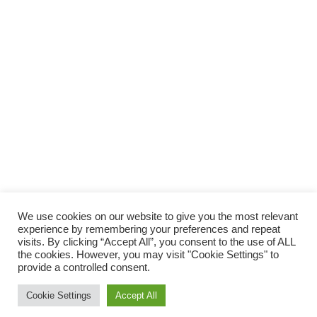
SUPPORTA LA CULTURA DAL BASSO E I
PROGETTI INDIPENDENTI.
Fai una donazione
We use cookies on our website to give you the most relevant
experience by remembering your preferences and repeat
visits. By clicking “Accept All”, you consent to the use of ALL
the cookies. However, you may visit "Cookie Settings" to
provide a controlled consent.
Scro
Cookie Settings
Accept All